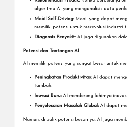
Rekomendasi Produk:
Ketika berbelanja onl
algoritma AI yang menganalisis data perila
Mobil Self-Driving:
Mobil yang dapat mengem
memiliki potensi untuk merevolusi industri t
Diagnosis Penyakit:
AI juga digunakan dal
Potensi dan Tantangan AI
AI memiliki potensi yang sangat besar untuk m
Peningkatan Produktivitas:
AI dapat mengot
tambah.
Inovasi Baru:
AI mendorong lahirnya inovasi
Penyelesaian Masalah Global:
AI dapat mem
Namun, di balik potensi besarnya, AI juga mem