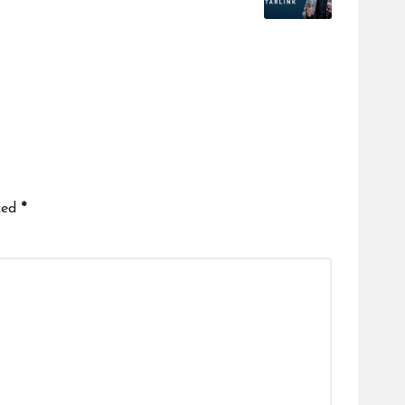
ked
*