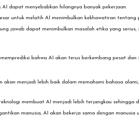
 AI dapat menyebabkan hilangnya banyak pekerjaan.
ar untuk melatih AI menimbulkan kekhawatiran tentang pr
g jawab dapat menimbulkan masalah etika yang serius, sep
memprediksi bahwa AI akan terus berkembang pesat dan se
n akan menjadi lebih baik dalam memahami bahasa alami, 
knologi membuat AI menjadi lebih terjangkau sehingga dap
gantikan manusia, AI akan bekerja sama dengan manusia u