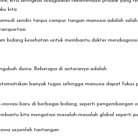
ine, kita seringkali disuguhkan rekomendasi produk yang re
ku kita.
udi sendiri tanpa campur tangan manusia adalah salah sa
ransportasi.
am bidang kesehatan untuk membantu dokter mendiagnosis 
engubah dunia. Beberapa di antaranya adalah:
omatiskan banyak tugas sehingga manusia dapat fokus pad
-inovasi baru di berbagai bidang, seperti pengembangan o
bantu kita mengatasi masalah-masalah global seperti per
bawa sejumlah tantangan: