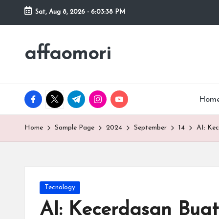
Sat, Aug 8, 2026
-
6:03:39 PM
affaomori
facebook.com
twitter.com
t.me
instagram.com
youtube.com
Hom
Home
Sample Page
2024
September
14
AI: Ke
Posted
Tecnology
in
AI: Kecerdasan Bu