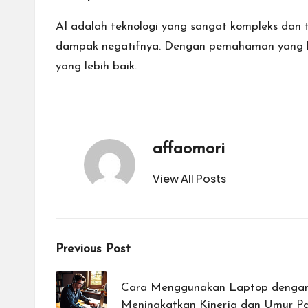
AI adalah teknologi yang sangat kompleks dan
dampak negatifnya. Dengan pemahaman yang bai
yang lebih baik.
affaomori
View All Posts
Post
Previous Post
navigation
Cara Menggunakan Laptop dengan
Meningkatkan Kinerja dan Umur Pa