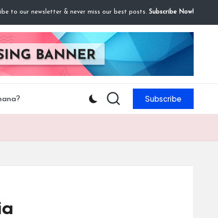
ibe to our newsletter & never miss our best posts.
Subscribe Now!
Subscribe
mana?
ia