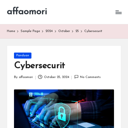
affaomori
Home
Sample Page
2024
October
25
Cybersecurit
Posted
Panduan
in
Cybersecurit
By
affaomori
October 25, 2024
No Comments
Posted
by